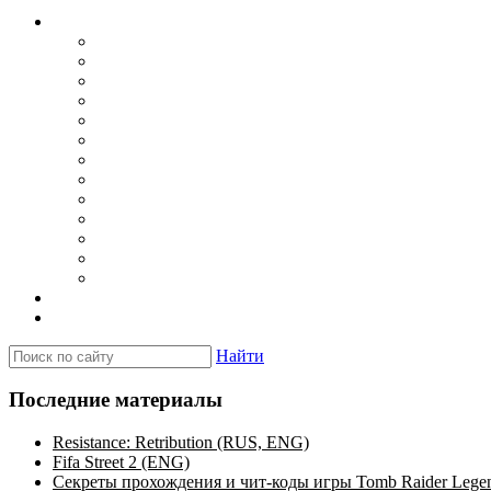
Каталог
Игры для PSP
Minis игры
Homebrew игры
Эмуляторы PSP для Windows
Эмуляторы PSP для Android
Эмуляторы PSP для iOS/MacOS
Программы для PC
Прошивки
Плагины
Темы
Обои
Эмуляторы для PSP
Программы для PSP
Новости и обзоры
Вопросы и ответы
Найти
Последние материалы
Resistance: Retribution (RUS, ENG)
Fifa Street 2 (ENG)
Секреты прохождения и чит-коды игры Tomb Raider Lege