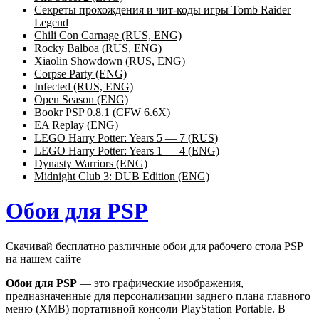
Секреты прохождения и чит-коды игры Tomb Raider
Legend
Chili Con Carnage (RUS, ENG)
Rocky Balboa (RUS, ENG)
Xiaolin Showdown (RUS, ENG)
Corpse Party (ENG)
Infected (RUS, ENG)
Open Season (ENG)
Bookr PSP 0.8.1 (CFW 6.6X)
EA Replay (ENG)
LEGO Harry Potter: Years 5 — 7 (RUS)
LEGO Harry Potter: Years 1 — 4 (ENG)
Dynasty Warriors (ENG)
Midnight Club 3: DUB Edition (ENG)
Обои для PSP
Скачивай бесплатно различные обои для рабочего стола PSP
на нашем сайте
Обои для PSP
— это графические изображения,
предназначенные для персонализации заднего плана главного
меню (XMB) портативной консоли PlayStation Portable. В