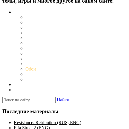
темы, игры и многое другое на одном сайте!
Каталог
Игры для PSP
Minis игры
Homebrew игры
Эмуляторы PSP для Windows
Эмуляторы PSP для Android
Эмуляторы PSP для iOS/MacOS
Программы для PC
Прошивки
Плагины
Темы
Обои
Эмуляторы для PSP
Программы для PSP
Новости и обзоры
Вопросы и ответы
Найти
Последние материалы
Resistance: Retribution (RUS, ENG)
Fifa Street 2 (ENG)