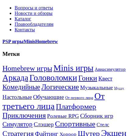
Вопросы и ответы
Новости и обзоры
Каталог
Правообладателям
Контакты
PSP игры
Minis
Homebrew
Метки
Minis игры
Homebrew игры
Авиасимулятор
Головоломки
Аркада
Гонки
Квест
Логические
Комедийные
Музыкальные
Мусоу
От
Обучающие
Настольные
От первого лица
третьего лица
Платформер
Приключения
Сборник игр
Ролевые RPG
Спортивные
Симулятор
Слэшер
Стелс
Экшен
Шутер
Стратегия
Файтинг
Хоррор