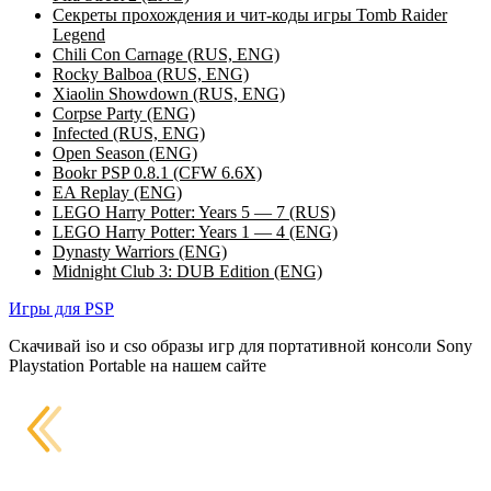
Секреты прохождения и чит-коды игры Tomb Raider
Legend
Chili Con Carnage (RUS, ENG)
Rocky Balboa (RUS, ENG)
Xiaolin Showdown (RUS, ENG)
Corpse Party (ENG)
Infected (RUS, ENG)
Open Season (ENG)
Bookr PSP 0.8.1 (CFW 6.6X)
EA Replay (ENG)
LEGO Harry Potter: Years 5 — 7 (RUS)
LEGO Harry Potter: Years 1 — 4 (ENG)
Dynasty Warriors (ENG)
Midnight Club 3: DUB Edition (ENG)
Игры для PSP
Скачивай iso и cso образы игр для портативной консоли Sony
Playstation Portable на нашем сайте