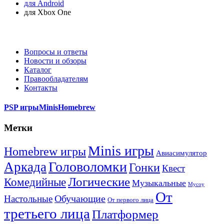
для Android
для Xbox One
Вопросы и ответы
Новости и обзоры
Каталог
Правообладателям
Контакты
PSP игры
Minis
Homebrew
Метки
Minis игры
Homebrew игры
Авиасимулятор
Головоломки
Аркада
Гонки
Квест
Логические
Комедийные
Музыкальные
Мусоу
От
Обучающие
Настольные
От первого лица
третьего лица
Платформер