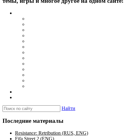
темы, игры и многое другое на одном сайте!
Каталог
Игры для PSP
Minis игры
Homebrew игры
Эмуляторы PSP для Windows
Эмуляторы PSP для Android
Эмуляторы PSP для iOS/MacOS
Программы для PC
Прошивки
Плагины
Темы
Обои
Эмуляторы для PSP
Программы для PSP
Новости и обзоры
Вопросы и ответы
Найти
Последние материалы
Resistance: Retribution (RUS, ENG)
Fifa Street 2 (ENG)