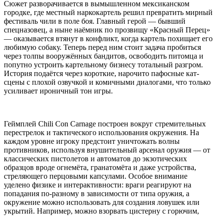
Сюжет разворачивается в вымышленном мексиканском
городке, где местный наркокартель решил превратить мирный
фестиваль чили в поле боя. Главный герой — бывший
спецназовец, а ныне наёмник по прозвищу «Красный Перец»
— оказывается втянут в конфликт, когда картель похищает его
любимую собаку. Теперь перед ним стоит задача пробиться
через толпы вооружённых бандитов, освободить питомца и
попутно устроить картельному бизнесу тотальный разгром.
История подаётся через короткие, нарочито пафосные кат-
сцены с плохой озвучкой и комичными диалогами, что только
усиливает ироничный тон игры.
Геймплей Chili Con Carnage построен вокруг стремительных
перестрелок и тактического использования окружения. На
каждом уровне игроку предстоит уничтожать волны
противников, используя внушительный арсенал оружия — от
классических пистолетов и автоматов до экзотических
образцов вроде огнемёта, гранатомёта и даже устройства,
стреляющего перцовыми капсулами. Особое внимание
уделено физике и интерактивности: враги реагируют на
попадания по-разному в зависимости от типа оружия, а
окружение можно использовать для создания ловушек или
укрытий. Например, можно взорвать цистерну с горючим,