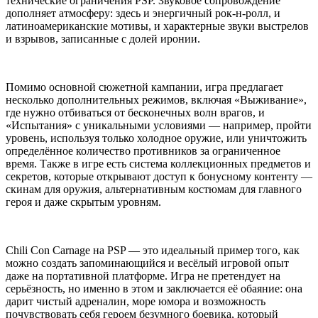
технические ограничения PSP. Звуковое сопровождение
дополняет атмосферу: здесь и энергичный рок-н-ролл, и
латиноамериканские мотивы, и характерные звуки выстрелов
и взрывов, записанные с долей иронии.
Помимо основной сюжетной кампании, игра предлагает
несколько дополнительных режимов, включая «Выживание»,
где нужно отбиваться от бесконечных волн врагов, и
«Испытания» с уникальными условиями — например, пройти
уровень, используя только холодное оружие, или уничтожить
определённое количество противников за ограниченное
время. Также в игре есть система коллекционных предметов и
секретов, которые открывают доступ к бонусному контенту —
скинам для оружия, альтернативным костюмам для главного
героя и даже скрытым уровням.
Chili Con Carnage на PSP — это идеальный пример того, как
можно создать запоминающийся и весёлый игровой опыт
даже на портативной платформе. Игра не претендует на
серьёзность, но именно в этом и заключается её обаяние: она
дарит чистый адреналин, море юмора и возможность
почувствовать себя героем безумного боевика, который