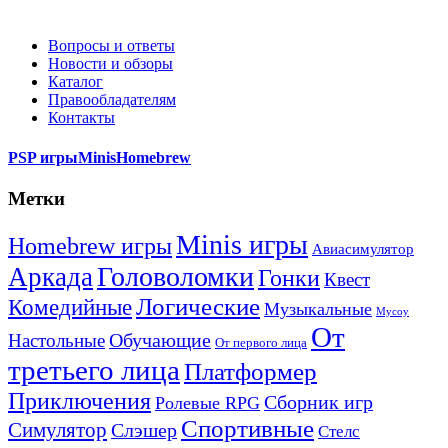
Вопросы и ответы
Новости и обзоры
Каталог
Правообладателям
Контакты
PSP игры
Minis
Homebrew
Метки
Minis игры
Homebrew игры
Авиасимулятор
Головоломки
Аркада
Гонки
Квест
Логические
Комедийные
Музыкальные
Мусоу
От
Обучающие
Настольные
От первого лица
третьего лица
Платформер
Приключения
Сборник игр
Ролевые RPG
Спортивные
Симулятор
Слэшер
Стелс