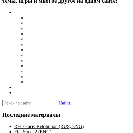
темы, игры и многое другое на одном сайте!
Каталог
Игры для PSP
Minis игры
Homebrew игры
Эмуляторы PSP для Windows
Эмуляторы PSP для Android
Эмуляторы PSP для iOS/MacOS
Программы для PC
Прошивки
Плагины
Темы
Обои
Эмуляторы для PSP
Программы для PSP
Новости и обзоры
Вопросы и ответы
Найти
Последние материалы
Resistance: Retribution (RUS, ENG)
Fifa Street 2 (ENG)