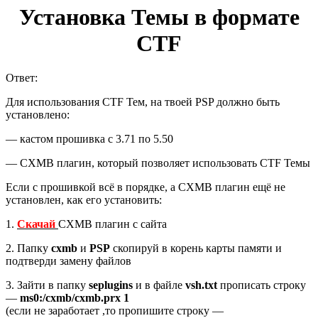
Установка Темы в формате
CTF
Ответ:
Для использования CTF Тем, на твоей PSP должно быть
установлено:
— кастом прошивка с 3.71 по 5.50
— CXMB плагин, который позволяет использовать CTF Темы
Если с прошивкой всё в порядке, а CXMB плагин ещё не
установлен, как его установить:
1.
Скачай
CXMB плагин с сайта
2. Папку
cxmb
и
PSP
скопируй в корень карты памяти и
подтверди замену файлов
3. Зайти в папку
seplugins
и в файле
vsh.txt
прописать строку
—
ms0:/cxmb/cxmb.prx 1
(если не заработает ,то пропишите строку —