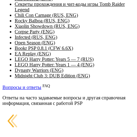
Секреты прохождения и чит-коды игры Tomb Raider
Legend
Chili Con Carnage (RUS, ENG)
Rocky Balboa (RUS, ENG)
Xiaolin Showdown (RUS, ENG)
Corpse Party (ENG)
Infected (RUS, ENG)
Open Season (ENG)
Bookr PSP 0.8.1 (CFW 6.6X)
EA Replay (ENG)
LEGO Harry Potter: Years 5 — 7 (RUS)
LEGO Harry Potter: Years 1 — 4 (ENG)
Dynasty Warriors (ENG)
Midnight Club 3: DUB Edition (ENG)
FAQ
Вопросы и ответы
Ответы на часто задаваемые вопросы и другая справочная
информация, связанная с работой PSP