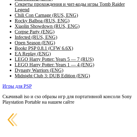
Секреты прохождения и чит-коды игры Tomb Raider
Legend
Chili Con Carnage (RUS, ENG)
Rocky Balboa (RUS, ENG)
Xiaolin Showdown (RUS, ENG)
Corpse Party (ENG)
Infected (RUS, ENG)
Open Season (ENG)
Bookr PSP 0.8.1 (CFW 6.6X)
EA Replay (ENG)
LEGO Harry Potter: Years 5 — 7 (RUS)
LEGO Harry Potter: Years 1 — 4 (ENG)
Dynasty Warriors (ENG)
Midnight Club 3: DUB Edition (ENG)
Игры для PSP
Скачивай iso и cso образы игр для портативной консоли Sony
Playstation Portable на нашем сайте