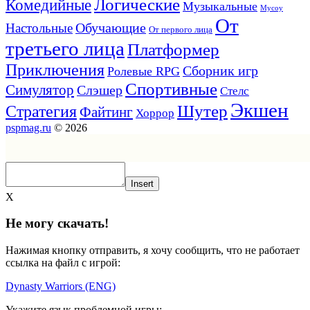
Логические
Комедийные
Музыкальные
Мусоу
От
Обучающие
Настольные
От первого лица
третьего лица
Платформер
Приключения
Сборник игр
Ролевые RPG
Спортивные
Симулятор
Слэшер
Стелс
Экшен
Шутер
Стратегия
Файтинг
Хоррор
pspmag.ru
© 2026
Insert
X
Не могу скачать!
Нажимая кнопку отправить, я хочу сообщить, что не работает
ссылка на файл с игрой:
Dynasty Warriors (ENG)
Укажите язык проблемной игры: