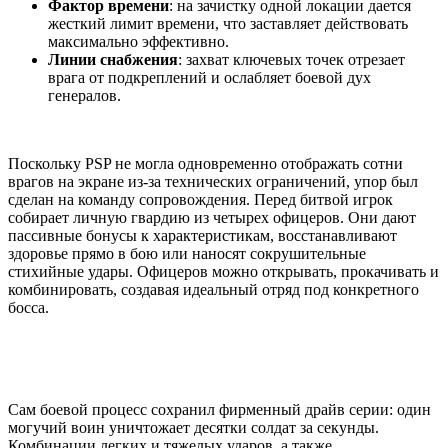
Фактор времени
: на зачистку одной локации дается
жесткий лимит времени, что заставляет действовать
максимально эффективно.
Линии снабжения
: захват ключевых точек отрезает
врага от подкреплений и ослабляет боевой дух
генералов.
Поскольку PSP не могла одновременно отображать сотни
врагов на экране из-за технических ограничений, упор был
сделан на команду сопровождения. Перед битвой игрок
собирает личную гвардию из четырех офицеров. Они дают
пассивные бонусы к характеристикам, восстанавливают
здоровье прямо в бою или наносят сокрушительные
стихийные удары. Офицеров можно открывать, прокачивать и
комбинировать, создавая идеальный отряд под конкретного
босса.
Сам боевой процесс сохранил фирменный драйв серии: один
могучий воин уничтожает десятки солдат за секунды.
Комбинации легких и тяжелых ударов, а также