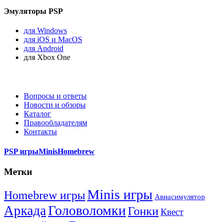
Эмуляторы PSP
для Windows
для iOS и MacOS
для Android
для Xbox One
Вопросы и ответы
Новости и обзоры
Каталог
Правообладателям
Контакты
PSP игры
Minis
Homebrew
Метки
Minis игры
Homebrew игры
Авиасимулятор
Головоломки
Аркада
Гонки
Квест