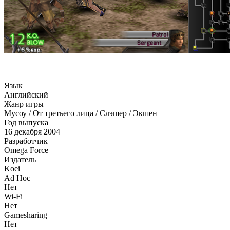
Язык
Английский
Жанр игры
Мусоу
/
От третьего лица
/
Слэшер
/
Экшен
Год выпуска
16 декабря 2004
Разработчик
Omega Force
Издатель
Koei
Ad Hoc
Нет
Wi-Fi
Нет
Gamesharing
Нет