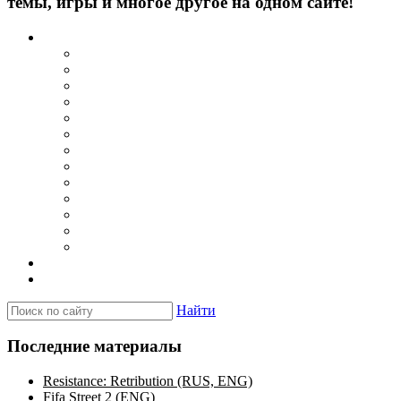
темы, игры и многое другое на одном сайте!
Каталог
Игры для PSP
Minis игры
Homebrew игры
Эмуляторы PSP для Windows
Эмуляторы PSP для Android
Эмуляторы PSP для iOS/MacOS
Программы для PC
Прошивки
Плагины
Темы
Обои
Эмуляторы для PSP
Программы для PSP
Новости и обзоры
Вопросы и ответы
Найти
Последние материалы
Resistance: Retribution (RUS, ENG)
Fifa Street 2 (ENG)