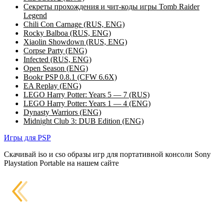
Секреты прохождения и чит-коды игры Tomb Raider
Legend
Chili Con Carnage (RUS, ENG)
Rocky Balboa (RUS, ENG)
Xiaolin Showdown (RUS, ENG)
Corpse Party (ENG)
Infected (RUS, ENG)
Open Season (ENG)
Bookr PSP 0.8.1 (CFW 6.6X)
EA Replay (ENG)
LEGO Harry Potter: Years 5 — 7 (RUS)
LEGO Harry Potter: Years 1 — 4 (ENG)
Dynasty Warriors (ENG)
Midnight Club 3: DUB Edition (ENG)
Игры для PSP
Скачивай iso и cso образы игр для портативной консоли Sony
Playstation Portable на нашем сайте