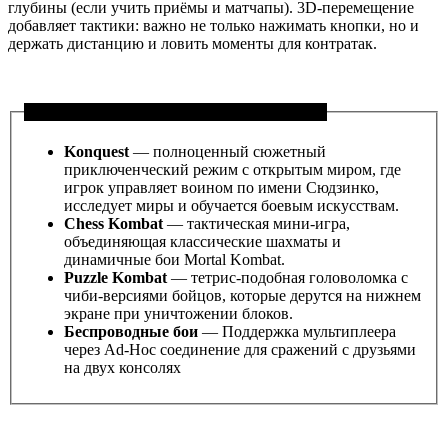
глубины (если учить приёмы и матчапы). 3D-перемещение
добавляет тактики: важно не только нажимать кнопки, но и
держать дистанцию и ловить моменты для контратак.
Игровые режимы Mortal Kombat: Unchained
Konquest
— полноценный сюжетный
приключенческий режим с открытым миром, где
игрок управляет воином по имени Сюдзинко,
исследует миры и обучается боевым искусствам.
Chess Kombat
— тактическая мини-игра,
объединяющая классические шахматы и
динамичные бои Mortal Kombat.
Puzzle Kombat
— тетрис-подобная головоломка с
чиби-версиями бойцов, которые дерутся на нижнем
экране при уничтожении блоков.
Беспроводные бои
— Поддержка мультиплеера
через Ad-Hoc соединение для сражений с друзьями
на двух консолях