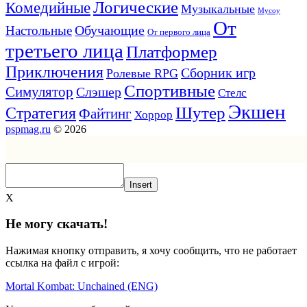
Логические
Комедийные
Музыкальные
Мусоу
От
Обучающие
Настольные
От первого лица
третьего лица
Платформер
Приключения
Сборник игр
Ролевые RPG
Спортивные
Симулятор
Слэшер
Стелс
Экшен
Шутер
Стратегия
Файтинг
Хоррор
pspmag.ru
© 2026
Insert
X
Не могу скачать!
Нажимая кнопку отправить, я хочу сообщить, что не работает
ссылка на файл с игрой:
Mortal Kombat: Unchained (ENG)