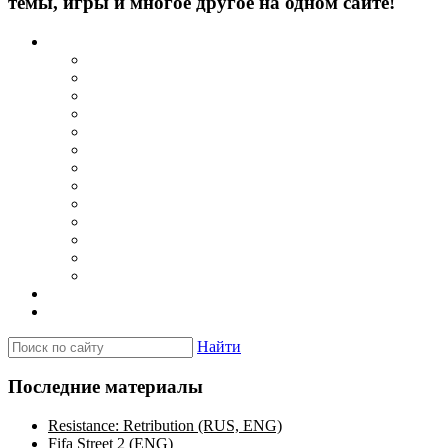
темы, игры и многое другое на одном сайте!
Каталог
Игры для PSP
Minis игры
Homebrew игры
Эмуляторы PSP для Windows
Эмуляторы PSP для Android
Эмуляторы PSP для iOS/MacOS
Программы для PC
Прошивки
Плагины
Темы
Обои
Эмуляторы для PSP
Программы для PSP
Новости и обзоры
Вопросы и ответы
Найти
Последние материалы
Resistance: Retribution (RUS, ENG)
Fifa Street 2 (ENG)