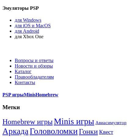
Эмуляторы PSP
для Windows
для iOS и MacOS
для Android
для Xbox One
Вопросы и ответы
Новости и обзоры
Каталог
Правообладателям
Контакты
PSP игры
Minis
Homebrew
Метки
Minis игры
Homebrew игры
Авиасимулятор
Головоломки
Аркада
Гонки
Квест