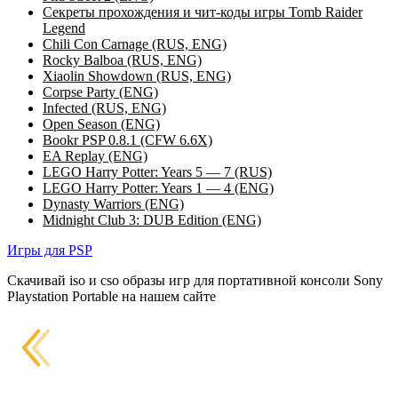
Секреты прохождения и чит-коды игры Tomb Raider
Legend
Chili Con Carnage (RUS, ENG)
Rocky Balboa (RUS, ENG)
Xiaolin Showdown (RUS, ENG)
Corpse Party (ENG)
Infected (RUS, ENG)
Open Season (ENG)
Bookr PSP 0.8.1 (CFW 6.6X)
EA Replay (ENG)
LEGO Harry Potter: Years 5 — 7 (RUS)
LEGO Harry Potter: Years 1 — 4 (ENG)
Dynasty Warriors (ENG)
Midnight Club 3: DUB Edition (ENG)
Игры для PSP
Скачивай iso и cso образы игр для портативной консоли Sony
Playstation Portable на нашем сайте