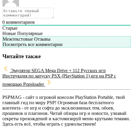
0
комментариев
Старые
Новые
Популярные
Межтекстовые Отзывы
Посмотреть все комментарии
Читайте также
Эмулятор SEGA Mega Drive + 112 Русских игр
Инструкция по запуску PSX (PlayStation 1) игр на PSP с
помощью Popsloader
PSPMAG - cайт о игровой консоли PlayStation Portable, твой
главный гид по миру PSP! Огромная база бесплатного
контента - от игр и софта до эксклюзивных тем, обоев,
прошивок и плагинов. Читай обзоры игр и новости, узнавай
секреты прохождений и кастомизируй меню крутыми темами.
Здесь есть всё, чтобы играть с удовольствием!