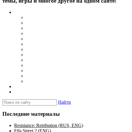
темы, игры и многое другое на одном сайте!
Каталог
Игры для PSP
Minis игры
Homebrew игры
Эмуляторы PSP для Windows
Эмуляторы PSP для Android
Эмуляторы PSP для iOS/MacOS
Программы для PC
Прошивки
Плагины
Темы
Обои
Эмуляторы для PSP
Программы для PSP
Новости и обзоры
Вопросы и ответы
Найти
Последние материалы
Resistance: Retribution (RUS, ENG)
Fifa Street 2 (ENG)