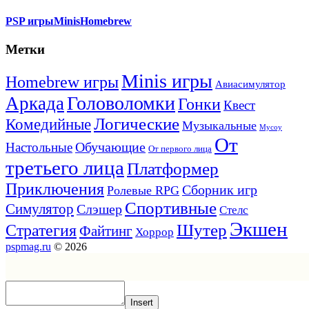
PSP игры
Minis
Homebrew
Метки
Minis игры
Homebrew игры
Авиасимулятор
Головоломки
Аркада
Гонки
Квест
Логические
Комедийные
Музыкальные
Мусоу
От
Обучающие
Настольные
От первого лица
третьего лица
Платформер
Приключения
Сборник игр
Ролевые RPG
Спортивные
Симулятор
Слэшер
Стелс
Экшен
Шутер
Стратегия
Файтинг
Хоррор
pspmag.ru
© 2026
Insert