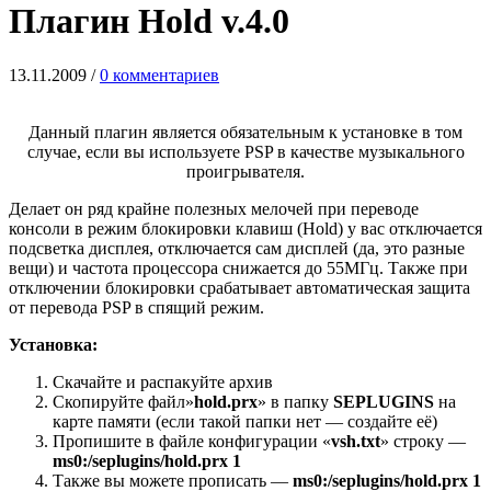
Плагин Hold v.4.0
13.11.2009
/
0 комментариев
Данный плагин является обязательным к установке в том
случае, если вы используете PSP в качестве музыкального
проигрывателя.
Делает он ряд крайне полезных мелочей при переводе
консоли в режим блокировки клавиш (Hold) у вас отключается
подсветка дисплея, отключается сам дисплей (да, это разные
вещи) и частота процессора снижается до 55МГц. Также при
отключении блокировки срабатывает автоматическая защита
от перевода PSP в спящий режим.
Установка:
Скачайте и распакуйте архив
Скопируйте файл»
hold.prx
» в папку
SEPLUGINS
на
карте памяти (если такой папки нет — создайте её)
Пропишите в файле конфигурации «
vsh.txt
» строку —
ms0:/seplugins/hold.prx 1
Также вы можете прописать —
ms0:/seplugins/hold.prx 1