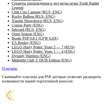
Секреты прохождения и чит-коды игры Tomb Raider
Legend
Chili Con Carnage (RUS, ENG)
Rocky Balboa (RUS, ENG)
Xiaolin Showdown (RUS, ENG)
Corpse Party (ENG)
Infected (RUS, ENG)
Open Season (ENG)
Bookr PSP 0.8.1 (CFW 6.6X)
EA Replay (ENG)
LEGO Harry Potter: Years 5 — 7 (RUS)
LEGO Harry Potter: Years 1 — 4 (ENG)
Dynasty Warriors (ENG)
Midnight Club 3: DUB Edition (ENG)
Плагины
Скачивайте плагины для PSP, которые позволят расширить
возможности вашей портативной консоли