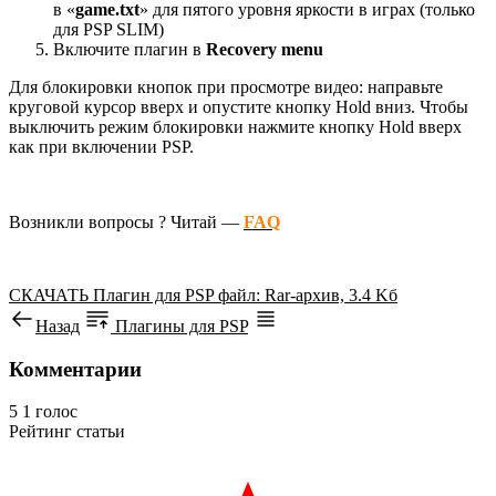
в «
game.txt
» для пятого уровня яркости в играх (только
для PSP SLIM)
Включите плагин в
Recovery menu
Для блокировки кнопок при просмотре видео: направьте
круговой курсор вверх и опустите кнопку Hold вниз. Чтобы
выключить режим блокировки нажмите кнопку Hold вверх
как при включении PSP.
Возникли вопросы ? Читай —
FAQ
СКАЧАТЬ
Плагин для PSP
файл: Rar-архив, 3.4 Kб
Назад
Плагины для PSP
Комментарии
5
1
голос
Рейтинг статьи