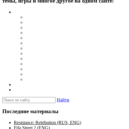
темы, игры и многое другое на одном сайте!
Каталог
Игры для PSP
Minis игры
Homebrew игры
Эмуляторы PSP для Windows
Эмуляторы PSP для Android
Эмуляторы PSP для iOS/MacOS
Программы для PC
Прошивки
Плагины
Темы
Обои
Эмуляторы для PSP
Программы для PSP
Новости и обзоры
Вопросы и ответы
Найти
Последние материалы
Resistance: Retribution (RUS, ENG)
Fifa Street 2 (ENG)