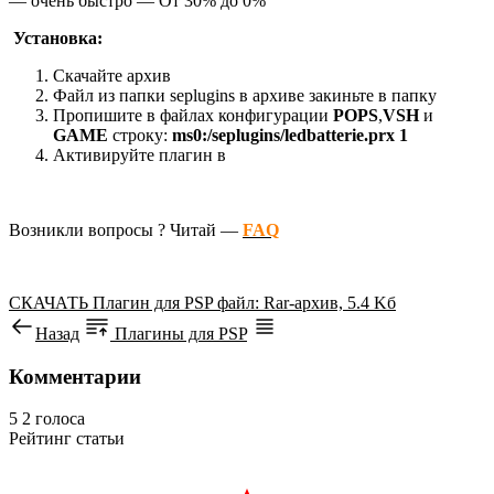
— очень быстро — От 30% до 0%
Установка:
Скачайте архив
Файл из папки seplugins в архиве закиньте в папку
Пропишите в файлах конфигурации
POPS
,
VSH
и
GAME
строку:
ms0:/seplugins/ledbatterie.prx 1
Активируйте плагин в
Возникли вопросы ? Читай —
FAQ
СКАЧАТЬ
Плагин для PSP
файл: Rar-архив, 5.4 Kб
Назад
Плагины для PSP
Комментарии
5
2
голоса
Рейтинг статьи