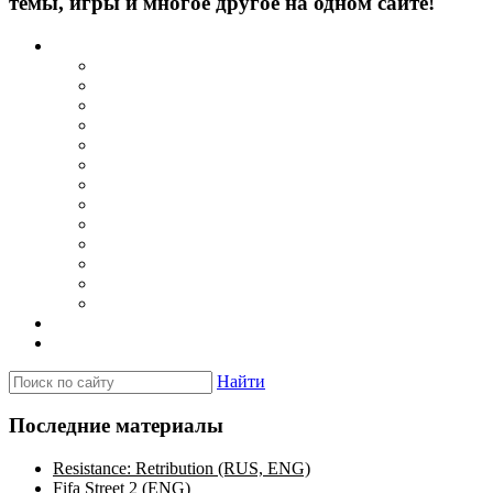
темы, игры и многое другое на одном сайте!
Каталог
Игры для PSP
Minis игры
Homebrew игры
Эмуляторы PSP для Windows
Эмуляторы PSP для Android
Эмуляторы PSP для iOS/MacOS
Программы для PC
Прошивки
Плагины
Темы
Обои
Эмуляторы для PSP
Программы для PSP
Новости и обзоры
Вопросы и ответы
Найти
Последние материалы
Resistance: Retribution (RUS, ENG)
Fifa Street 2 (ENG)