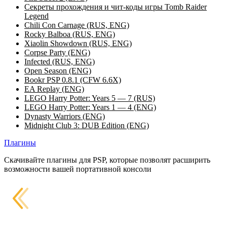
Секреты прохождения и чит-коды игры Tomb Raider
Legend
Chili Con Carnage (RUS, ENG)
Rocky Balboa (RUS, ENG)
Xiaolin Showdown (RUS, ENG)
Corpse Party (ENG)
Infected (RUS, ENG)
Open Season (ENG)
Bookr PSP 0.8.1 (CFW 6.6X)
EA Replay (ENG)
LEGO Harry Potter: Years 5 — 7 (RUS)
LEGO Harry Potter: Years 1 — 4 (ENG)
Dynasty Warriors (ENG)
Midnight Club 3: DUB Edition (ENG)
Плагины
Скачивайте плагины для PSP, которые позволят расширить
возможности вашей портативной консоли