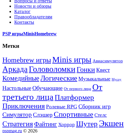
Вопросы и ответы
Новости и обзоры
Каталог
Правообладателям
Контакты
PSP игры
Minis
Homebrew
Метки
Minis игры
Homebrew игры
Авиасимулятор
Головоломки
Аркада
Гонки
Квест
Логические
Комедийные
Музыкальные
Мусоу
От
Обучающие
Настольные
От первого лица
третьего лица
Платформер
Приключения
Сборник игр
Ролевые RPG
Спортивные
Симулятор
Слэшер
Стелс
Экшен
Шутер
Стратегия
Файтинг
Хоррор
pspmag.ru
© 2026