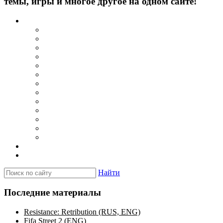
темы, игры и многое другое на одном сайте!
Каталог
Игры для PSP
Minis игры
Homebrew игры
Эмуляторы PSP для Windows
Эмуляторы PSP для Android
Эмуляторы PSP для iOS/MacOS
Программы для PC
Прошивки
Плагины
Темы
Обои
Эмуляторы для PSP
Программы для PSP
Новости и обзоры
Вопросы и ответы
Найти
Последние материалы
Resistance: Retribution (RUS, ENG)
Fifa Street 2 (ENG)