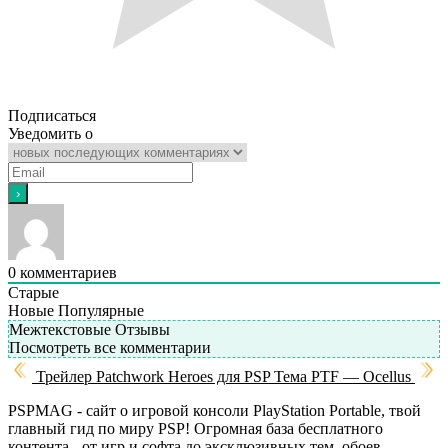
Подписаться
Уведомить о
0
комментариев
Старые
Новые
Популярные
Межтекстовые Отзывы
Посмотреть все комментарии
Трейлер Patchwork Heroes для PSP
Тема PTF — Ocellus
PSPMAG - cайт о игровой консоли PlayStation Portable, твой
главный гид по миру PSP! Огромная база бесплатного
контента - от игр и софта до эксклюзивных тем, обоев,