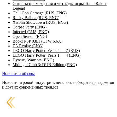
Секреты прохождения и чит-коды игры Tomb Raider
Legend
Chili Con Carnage (RUS, ENG)
Rocky Balboa (RUS, ENG)
Xiaolin Showdown (RUS, ENG)
Corpse Party (ENG)
Infected (RUS, ENG)
Open Season (ENG)
Bookr PSP 0.8.1 (CFW 6.6X)
EA Replay (ENG)
LEGO Harry Potter: Years 5 — 7 (RUS)
LEGO Harry Potter: Years 1 — 4 (ENG)
Dynasty Warriors (ENG)
Midnight Club 3: DUB Edition (ENG)
Новости и обзоры
Новости игровой индустрии, детальные обзоры игр, гаджетов
и других современных трендов