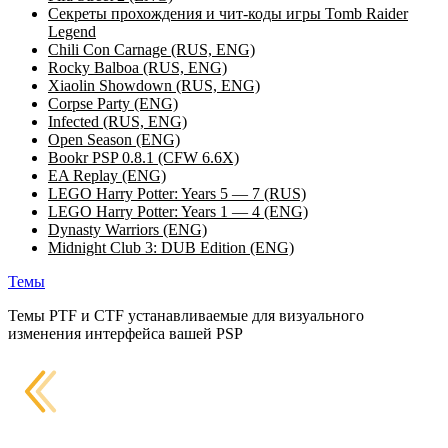
Секреты прохождения и чит-коды игры Tomb Raider
Legend
Chili Con Carnage (RUS, ENG)
Rocky Balboa (RUS, ENG)
Xiaolin Showdown (RUS, ENG)
Corpse Party (ENG)
Infected (RUS, ENG)
Open Season (ENG)
Bookr PSP 0.8.1 (CFW 6.6X)
EA Replay (ENG)
LEGO Harry Potter: Years 5 — 7 (RUS)
LEGO Harry Potter: Years 1 — 4 (ENG)
Dynasty Warriors (ENG)
Midnight Club 3: DUB Edition (ENG)
Темы
Темы PTF и CTF устанавливаемые для визуального
изменения интерфейса вашей PSP