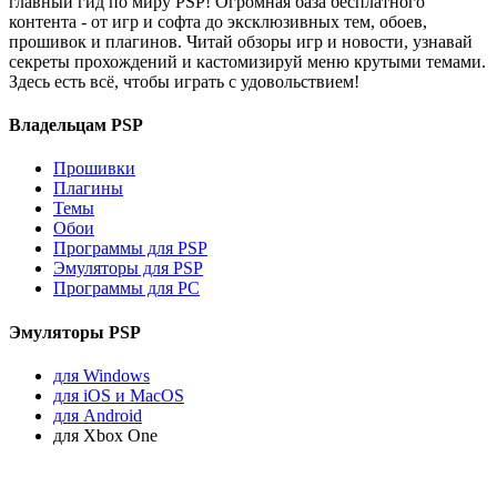
главный гид по миру PSP! Огромная база бесплатного
контента - от игр и софта до эксклюзивных тем, обоев,
прошивок и плагинов. Читай обзоры игр и новости, узнавай
секреты прохождений и кастомизируй меню крутыми темами.
Здесь есть всё, чтобы играть с удовольствием!
Владельцам PSP
Прошивки
Плагины
Темы
Обои
Программы для PSP
Эмуляторы для PSP
Программы для PC
Эмуляторы PSP
для Windows
для iOS и MacOS
для Android
для Xbox One