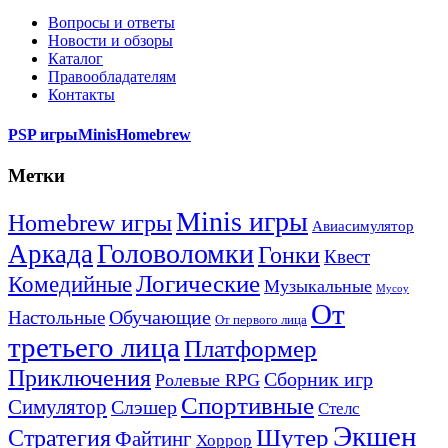
Вопросы и ответы
Новости и обзоры
Каталог
Правообладателям
Контакты
PSP игры
Minis
Homebrew
Метки
Minis игры
Homebrew игры
Авиасимулятор
Головоломки
Аркада
Гонки
Квест
Логические
Комедийные
Музыкальные
Мусоу
От
Обучающие
Настольные
От первого лица
третьего лица
Платформер
Приключения
Сборник игр
Ролевые RPG
Спортивные
Симулятор
Слэшер
Стелс
Экшен
Шутер
Стратегия
Файтинг
Хоррор