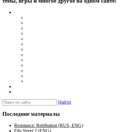
темы, игры и многое другое на одном сайте!
Каталог
Игры для PSP
Minis игры
Homebrew игры
Эмуляторы PSP для Windows
Эмуляторы PSP для Android
Эмуляторы PSP для iOS/MacOS
Программы для PC
Прошивки
Плагины
Темы
Обои
Эмуляторы для PSP
Программы для PSP
Новости и обзоры
Вопросы и ответы
Найти
Последние материалы
Resistance: Retribution (RUS, ENG)
Fifa Street 2 (ENG)