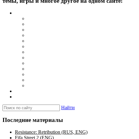
темы, игры и многое другое на одном сайте!
Каталог
Игры для PSP
Minis игры
Homebrew игры
Эмуляторы PSP для Windows
Эмуляторы PSP для Android
Эмуляторы PSP для iOS/MacOS
Программы для PC
Прошивки
Плагины
Темы
Обои
Эмуляторы для PSP
Программы для PSP
Новости и обзоры
Вопросы и ответы
Найти
Последние материалы
Resistance: Retribution (RUS, ENG)
Fifa Street 2 (ENG)