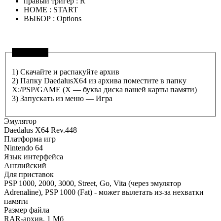
правый тригер : R
HOME : START
ВЫБОР : Options
Установка
1) Скачайте и распакуйте архив
2) Папку DaedalusX64 из архива поместите в папку
X:/PSP/GAME (X — буква диска вашей карты памяти)
3) Запускать из меню — Игра
Эмулятор
Daedalus X64 Rev.448
Платформа игр
Nintendo 64
Язык интерфейса
Английский
Для приставок
PSP 1000, 2000, 3000, Street, Go, Vita (через эмулятор
Adrenaline), PSP 1000 (Fat) - может вылетать из-за нехватки
памяти
Размер файла
RAR-архив, 1 Мб