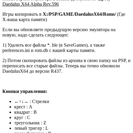
Daedalus X64 Alpha Rev.596
Игры копировать в
X
:/PSP/GAME/DaedalusX64/Roms/
(Где
X-ваша карта памяти)
Если вы обновляете предыдущую версию эмулятора на
новую, надо сделать следующее:
1) Удалить все файлы *. hle (в SaveGames), а также
preferences.ini и rom.db c вашей карты памяти.
2) Потом скопировать файлы из архива в свою папку на PSP, и
переписать все старые файлы. Теперь вы точно обновили
DaedalusX64 до версии R437.
Кнопки управления:
←↑↓→ : Стрелки
крест : A
квадрат : B
круг : C
треугольник : Z
левый тригер : L