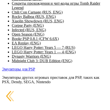
Секреты прохождения и чит-коды игры Tomb Raider
Legend
Chili Con Carnage (RUS, ENG)
Rocky Balboa (RUS, ENG)
Xiaolin Showdown (RUS, ENG)
Corpse Party (ENG)
Infected (RUS, ENG)
Open Season (ENG)
Bookr PSP 0.8.1 (CFW 6.6X)
EA Replay (ENG)
LEGO Harry Potter: Years 5 — 7 (RUS)
LEGO Harry Potter: Years 1 — 4 (ENG)
Dynasty Warriors (ENG)
Midnight Club 3: DUB Edition (ENG)
Эмуляторы для PSP
Эмуляторы других игровых приставок для PSP, таких как
PSX, Dendy, SEGA, Nintendo