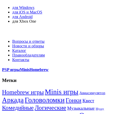
для Windows
для iOS и MacOS
для Android
для Xbox One
Вопросы и ответы
Новости и обзоры
Каталог
Правообладателям
Контакты
PSP игры
Minis
Homebrew
Метки
Minis игры
Homebrew игры
Авиасимулятор
Головоломки
Аркада
Гонки
Квест
Логические
Комедийные
Музыкальные
Мусоу