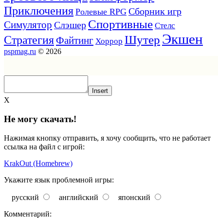
Приключения
Сборник игр
Ролевые RPG
Спортивные
Симулятор
Слэшер
Стелс
Экшен
Шутер
Стратегия
Файтинг
Хоррор
pspmag.ru
© 2026
Insert
X
Не могу скачать!
Нажимая кнопку отправить, я хочу сообщить, что не работает
ссылка на файл с игрой:
KrakOut (Homebrew)
Укажите язык проблемной игры:
русский
английский
японский
Комментарий: