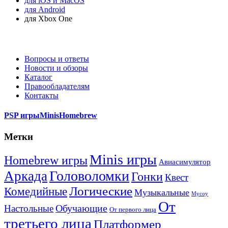
для iOS и MacOS
для Android
для Xbox One
Вопросы и ответы
Новости и обзоры
Каталог
Правообладателям
Контакты
PSP игры
Minis
Homebrew
Метки
Minis игры
Homebrew игры
Авиасимулятор
Головоломки
Аркада
Гонки
Квест
Логические
Комедийные
Музыкальные
Мусоу
От
Обучающие
Настольные
От первого лица
третьего лица
Платформер