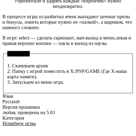
горизонтали и ударять каждый «кирпичик» нужно
неоднократно.
В процессе игры из разбитых ячеек выпадают ценные призы
и бонусы, ловить которые нужно не «палкой», а шариком, что
намного сложнее.
В игре: select — сделать скриншот, start-выход в меню,левая и
правая верхние кнопки — пауза и выход из паузы.
Установка
1. Скачиваем архив
2. Папку с игрой поместить в X:/PSP/GAME (Где X-ваша
карта памяти).
3. Запускаем из меню игра.
Язык
Русский
Версия прошивки
любая, проверена на 5.03
Категория
Homebrew игры