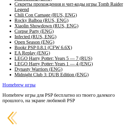
Секреты прохождения и чит-коды игры Tomb Raider
Legend
Chili Con Carnage (RUS, ENG)
Rocky Balboa (RUS, ENG)
Xiaolin Showdown (RUS, ENG)
Corpse Party (ENG)
Infected (RUS, ENG)
Open Season (ENG)
Bookr PSP 0.8.1 (CFW 6.6X)
EA Replay (ENG)
LEGO Harry Potter: Years 5 — 7 (RUS)
LEGO Harry Potter: Years 1 — 4 (ENG)
Dynasty Warriors (ENG)
Midnight Club 3: DUB Edition (ENG)
Homebrew игры
Homebrew игры для PSP бесплатно из твоего далекого
прошлого, на экране любимой PSP