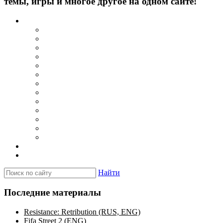
темы, игры и многое другое на одном сайте!
Каталог
Игры для PSP
Minis игры
Homebrew игры
Эмуляторы PSP для Windows
Эмуляторы PSP для Android
Эмуляторы PSP для iOS/MacOS
Программы для PC
Прошивки
Плагины
Темы
Обои
Эмуляторы для PSP
Программы для PSP
Новости и обзоры
Вопросы и ответы
Найти
Последние материалы
Resistance: Retribution (RUS, ENG)
Fifa Street 2 (ENG)