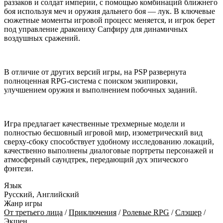
раззаков и солдат империи, с помощью комбинаций ближнего
боя используя меч и оружия дальнего боя — лук. В ключевые
сюжетные моменты игровой процесс меняется, и игрок берет
под управление дракониху Сапфиру для динамичных
воздушных сражений.
В отличие от других версий игры, на PSP развернута
полноценная RPG-система с поиском экипировки,
улучшением оружия и выполнением побочных заданий.
Игра предлагает качественные трехмерные модели и
полностью бесшовный игровой мир, изометрический вид
сверху-сбоку способствует удобному исследованию локаций,
качественно выполнены диалоговые портреты персонажей и
атмосферный саундтрек, передающий дух эпического
фэнтези.
Язык
Русский, Английский
Жанр игры
От третьего лица
/
Приключения
/
Ролевые RPG
/
Слэшер
/
Экшен