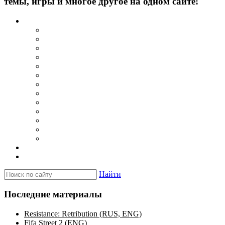
темы, игры и многое другое на одном сайте!
Каталог
Игры для PSP
Minis игры
Homebrew игры
Эмуляторы PSP для Windows
Эмуляторы PSP для Android
Эмуляторы PSP для iOS/MacOS
Программы для PC
Прошивки
Плагины
Темы
Обои
Эмуляторы для PSP
Программы для PSP
Новости и обзоры
Вопросы и ответы
Найти
Последние материалы
Resistance: Retribution (RUS, ENG)
Fifa Street 2 (ENG)