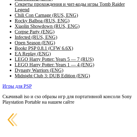
Секреты прохождения и чит-коды игры Tomb Raider
Legend
Chili Con Carnage (RUS, ENG)
Rocky Balboa (RUS, ENG)
Xiaolin Showdown (RUS, ENG)
Corpse Party (ENG)
Infected (RUS, ENG)
Open Season (ENG)
Bookr PSP 0.8.1 (CFW 6.6X)
EA Replay (ENG)
LEGO Harry Potter: Years 5 — 7 (RUS)
LEGO Harry Potter: Years 1 — 4 (ENG)
Dynasty Warriors (ENG)
Midnight Club 3: DUB Edition (ENG)
Игры для PSP
Скачивай iso и cso образы игр для портативной консоли Sony
Playstation Portable на нашем сайте