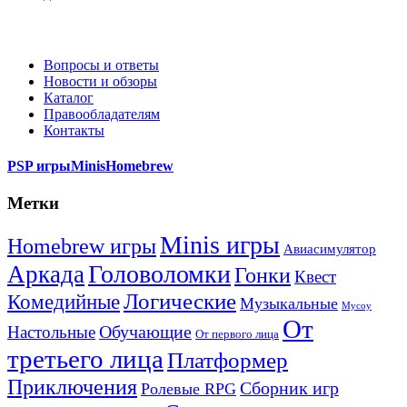
Вопросы и ответы
Новости и обзоры
Каталог
Правообладателям
Контакты
PSP игры
Minis
Homebrew
Метки
Minis игры
Homebrew игры
Авиасимулятор
Головоломки
Аркада
Гонки
Квест
Логические
Комедийные
Музыкальные
Мусоу
От
Обучающие
Настольные
От первого лица
третьего лица
Платформер
Приключения
Сборник игр
Ролевые RPG