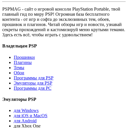
PSPMAG - cайт о игровой консоли PlayStation Portable, твой
главный гид по миру PSP! Огромная база бесплатного
контента - от игр и софта до эксклюзивных тем, обоев,
прошивок и плагинов. Читай обзоры игр и новости, узнавай
секреты прохождений и кастомизируй меню крутыми темами.
Здесь есть всё, чтобы играть с удовольствием!
Владельцам PSP
Прошивки
Плагины
Темы
Обои
Программы для PSP
Эмуляторы для PSP
Программы для PC
Эмуляторы PSP
для Windows
для iOS и MacOS
для Android
для Xbox One