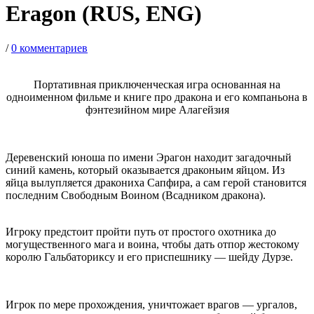
Eragon (RUS, ENG)
/
0 комментариев
Портативная приключенческая игра основанная на
одноименном фильме и книге про дракона и его компаньона в
фэнтезийном мире Алагейзия
Деревенский юноша по имени Эрагон находит загадочный
синий камень, который оказывается драконьим яйцом. Из
яйца вылупляется дракониха Сапфира, а сам герой становится
последним Свободным Воином (Всадником дракона).
Игроку предстоит пройти путь от простого охотника до
могущественного мага и воина, чтобы дать отпор жестокому
королю Гальбаториксу и его приспешнику — шейду Дурзе.
Игрок по мере прохождения, уничтожает врагов — ургалов,