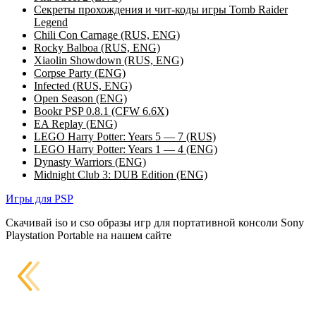
Секреты прохождения и чит-коды игры Tomb Raider
Legend
Chili Con Carnage (RUS, ENG)
Rocky Balboa (RUS, ENG)
Xiaolin Showdown (RUS, ENG)
Corpse Party (ENG)
Infected (RUS, ENG)
Open Season (ENG)
Bookr PSP 0.8.1 (CFW 6.6X)
EA Replay (ENG)
LEGO Harry Potter: Years 5 — 7 (RUS)
LEGO Harry Potter: Years 1 — 4 (ENG)
Dynasty Warriors (ENG)
Midnight Club 3: DUB Edition (ENG)
Игры для PSP
Скачивай iso и cso образы игр для портативной консоли Sony
Playstation Portable на нашем сайте