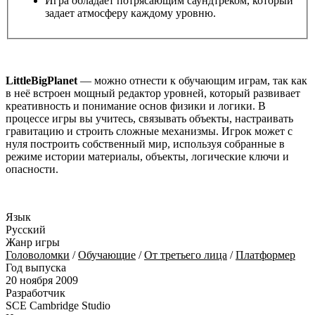
Игра обладает потрясающим саундтреком, который
задает атмосферу каждому уровню.
LittleBigPlanet
— можно отнести к обучающим играм, так как
в неё встроен мощный редактор уровней, который развивает
креативность и понимание основ физики и логики. В
процессе игры вы учитесь, связывать объекты, настраивать
гравитацию и строить сложные механизмы. Игрок может с
нуля построить собственный мир, используя собранные в
режиме истории материалы, объекты, логические ключи и
опасности.
Язык
Русский
Жанр игры
Головоломки
/
Обучающие
/
От третьего лица
/
Платформер
Год выпуска
20 ноября 2009
Разработчик
SCE Cambridge Studio