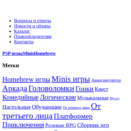
Вопросы и ответы
Новости и обзоры
Каталог
Правообладателям
Контакты
PSP игры
Minis
Homebrew
Метки
Minis игры
Homebrew игры
Авиасимулятор
Головоломки
Аркада
Гонки
Квест
Логические
Комедийные
Музыкальные
Мусоу
От
Обучающие
Настольные
От первого лица
третьего лица
Платформер
Приключения
Сборник игр
Ролевые RPG