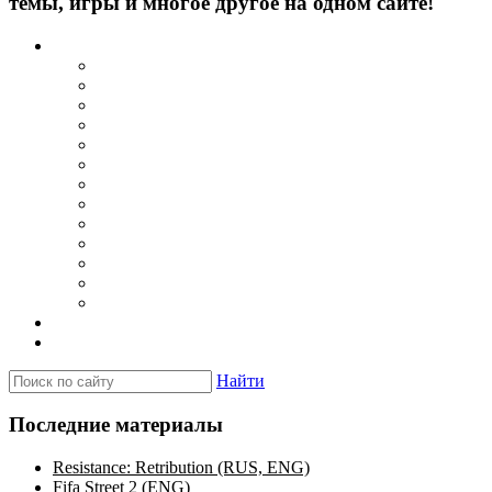
темы, игры и многое другое на одном сайте!
Каталог
Игры для PSP
Minis игры
Homebrew игры
Эмуляторы PSP для Windows
Эмуляторы PSP для Android
Эмуляторы PSP для iOS/MacOS
Программы для PC
Прошивки
Плагины
Темы
Обои
Эмуляторы для PSP
Программы для PSP
Новости и обзоры
Вопросы и ответы
Найти
Последние материалы
Resistance: Retribution (RUS, ENG)
Fifa Street 2 (ENG)