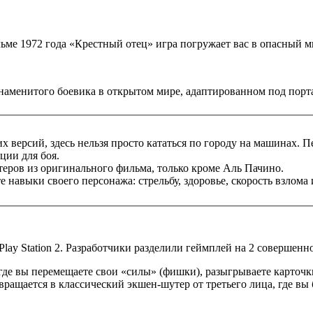
ме 1972 года «Крестный отец» игра погружает вас в опасный м
наменитого боевика в открытом мире, адаптированном под порт
х версий, здесь нельзя просто кататься по городу на машинах.
ции для боя.
теров из оригинального фильма, только кроме Аль Пачино.
навыки своего персонажа: стрельбу, здоровье, скорость взлома 
lay Station 2. Разработчики разделили геймплей на 2 совершенн
, где вы перемещаете свои «силы» (фишки), разыгрываете карточк
евращается в классический экшен-шутер от третьего лица, где вы 