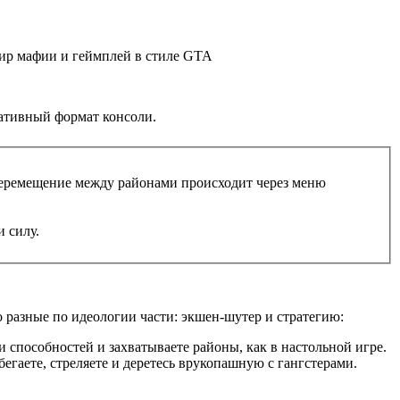
ир мафии и геймплей в стиле GTA
ативный формат консоли.
 Перемещение между районами происходит через меню
и силу.
о разные по идеологии части: экшен-шутер и стратегию:
и способностей и захватываете районы, как в настольной игре.
бегаете, стреляете и деретесь врукопашную с гангстерами.