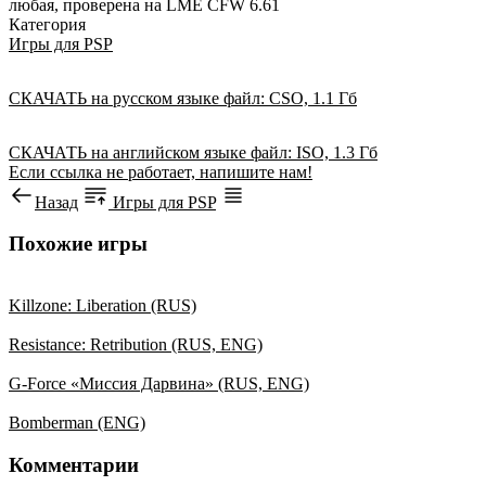
любая, проверена на LME CFW 6.61
Категория
Игры для PSP
СКАЧАТЬ
на русском языке
файл: CSO, 1.1 Гб
СКАЧАТЬ
на английском языке
файл: ISO, 1.3 Гб
Если ссылка не работает, напишите нам!
Назад
Игры для PSP
Похожие игры
Killzone: Liberation (RUS)
Resistance: Retribution (RUS, ENG)
G-Force «Миссия Дарвина» (RUS, ENG)
Bomberman (ENG)
Комментарии