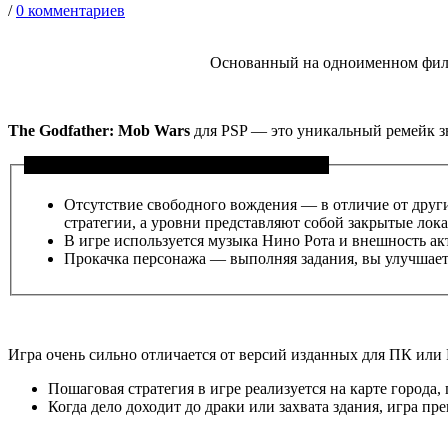
/
0 комментариев
Основанный на одноименном филь
The Godfather: Mob Wars
для PSP — это уникальный ремейк з
Особенности игры The Godfather: Mob Wars
Отсутствие свободного вождения — в отличие от други
стратегии, а уровни представляют собой закрытые лока
В игре используется музыка Нино Рота и внешность ак
Прокачка персонажа — выполняя задания, вы улучшаете 
Игра очень сильно отличается от версий изданных для ПК или P
Пошаговая стратегия в игре реализуется на карте города
Когда дело доходит до драки или захвата здания, игра пр