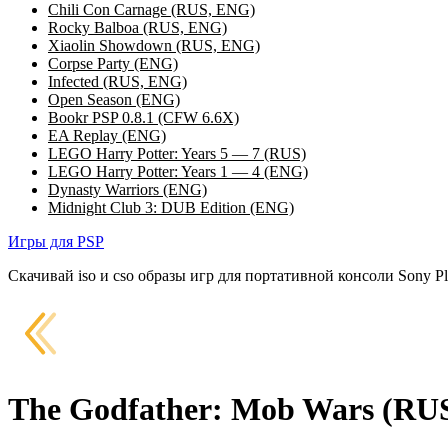
Chili Con Carnage (RUS, ENG)
Rocky Balboa (RUS, ENG)
Xiaolin Showdown (RUS, ENG)
Corpse Party (ENG)
Infected (RUS, ENG)
Open Season (ENG)
Bookr PSP 0.8.1 (CFW 6.6X)
EA Replay (ENG)
LEGO Harry Potter: Years 5 — 7 (RUS)
LEGO Harry Potter: Years 1 — 4 (ENG)
Dynasty Warriors (ENG)
Midnight Club 3: DUB Edition (ENG)
Игры для PSP
Скачивай iso и cso образы игр для портативной консоли Sony Pla
The Godfather: Mob Wars (RU