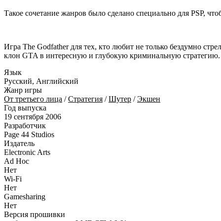
Такое сочетание жанров было сделано специально для PSP, чтоб
Игра The Godfather для тех, кто любит не только бездумно стр
клон GTA в интересную и глубокую криминальную стратегию.
Язык
Русский, Английский
Жанр игры
От третьего лица
/
Стратегия
/
Шутер
/
Экшен
Год выпуска
19 сентября 2006
Разработчик
Page 44 Studios
Издатель
Electronic Arts
Ad Hoc
Нет
Wi-Fi
Нет
Gamesharing
Нет
Версия прошивки