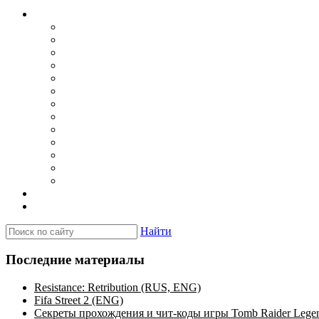
Каталог
Игры для PSP
Minis игры
Homebrew игры
Эмуляторы PSP для Windows
Эмуляторы PSP для Android
Эмуляторы PSP для iOS/MacOS
Программы для PC
Прошивки
Плагины
Темы
Обои
Эмуляторы для PSP
Программы для PSP
Новости и обзоры
Вопросы и ответы
Найти
Последние материалы
Resistance: Retribution (RUS, ENG)
Fifa Street 2 (ENG)
Секреты прохождения и чит-коды игры Tomb Raider Lege