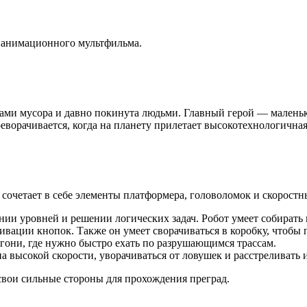
 анимационного мультфильма.
горами мусора и давно покинута людьми. Главный герой — мален
еворачивается, когда на планету прилетает высокотехнологична
сочетает в себе элементы платформера, головоломок и скоростны
нии уровней и решении логических задач. Робот умеет собирать м
ивации кнопок. Также он умеет сворачиваться в коробку, чтобы 
гони, где нужно быстро ехать по разрушающимся трассам.
а высокой скорости, уворачиваться от ловушек и расстреливать
свои сильные стороны для прохождения преград.