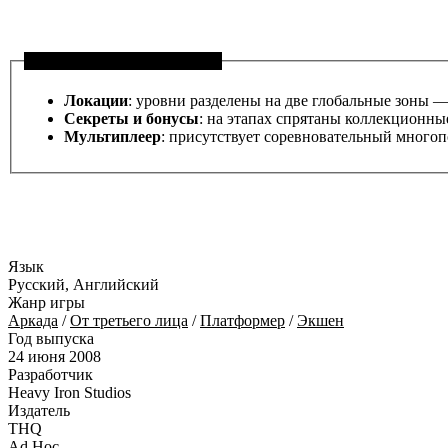
Особенности игры WALL-E
Локации
: уровни разделены на две глобальные зоны 
Секреты и бонусы
: на этапах спрятаны коллекционны
Мультиплеер
: присутствует соревновательный многопо
Язык
Русский, Английский
Жанр игры
Аркада
/
От третьего лица
/
Платформер
/
Экшен
Год выпуска
24 июня 2008
Разработчик
Heavy Iron Studios
Издатель
THQ
Ad Hoc