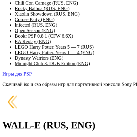
Chili Con Carnage (RUS, ENG)
Rocky Balboa (RUS, ENG)
Xiaolin Showdown (RUS, ENG)
Corpse Party (ENG)
Infected (RUS, ENG)
Open Season (ENG)
Bookr PSP 0.8.1 (CFW 6.6X)
EA Replay (ENG)
LEGO Harry Potter: Years 5 — 7 (RUS)
LEGO Harry Potter: Years 1 — 4 (ENG)
Dynasty Warriors (ENG)
Midnight Club 3: DUB Edition (ENG)
Игры для PSP
Скачивай iso и cso образы игр для портативной консоли Sony Pla
WALL-E (RUS, ENG)