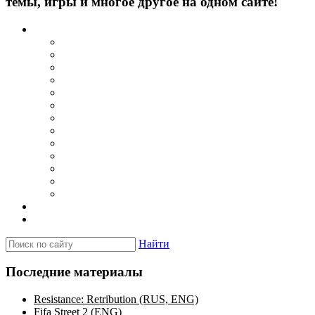
темы, игры и многое другое на одном сайте!
Каталог
Игры для PSP
Minis игры
Homebrew игры
Эмуляторы PSP для Windows
Эмуляторы PSP для Android
Эмуляторы PSP для iOS/MacOS
Программы для PC
Прошивки
Плагины
Темы
Обои
Эмуляторы для PSP
Программы для PSP
Новости и обзоры
Вопросы и ответы
Найти
Последние материалы
Resistance: Retribution (RUS, ENG)
Fifa Street 2 (ENG)