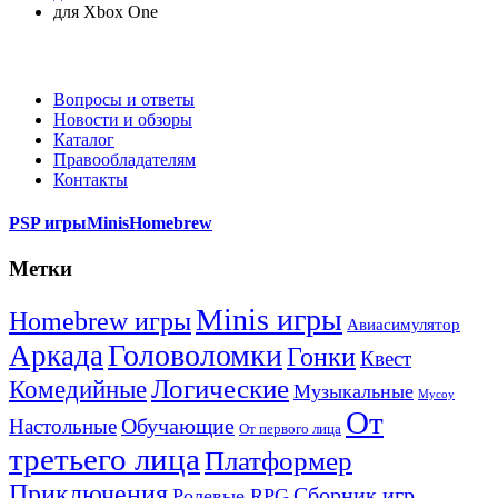
для Xbox One
Вопросы и ответы
Новости и обзоры
Каталог
Правообладателям
Контакты
PSP игры
Minis
Homebrew
Метки
Minis игры
Homebrew игры
Авиасимулятор
Головоломки
Аркада
Гонки
Квест
Логические
Комедийные
Музыкальные
Мусоу
От
Обучающие
Настольные
От первого лица
третьего лица
Платформер
Приключения
Сборник игр
Ролевые RPG