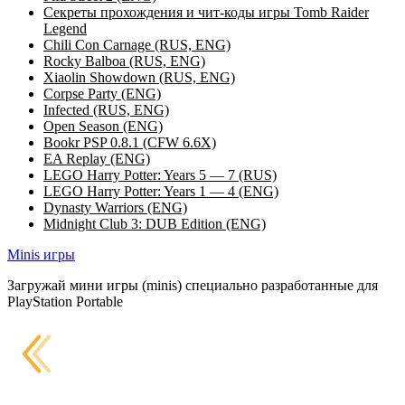
Секреты прохождения и чит-коды игры Tomb Raider
Legend
Chili Con Carnage (RUS, ENG)
Rocky Balboa (RUS, ENG)
Xiaolin Showdown (RUS, ENG)
Corpse Party (ENG)
Infected (RUS, ENG)
Open Season (ENG)
Bookr PSP 0.8.1 (CFW 6.6X)
EA Replay (ENG)
LEGO Harry Potter: Years 5 — 7 (RUS)
LEGO Harry Potter: Years 1 — 4 (ENG)
Dynasty Warriors (ENG)
Midnight Club 3: DUB Edition (ENG)
Minis игры
Загружай мини игры (minis) специально разработанные для
PlayStation Portable