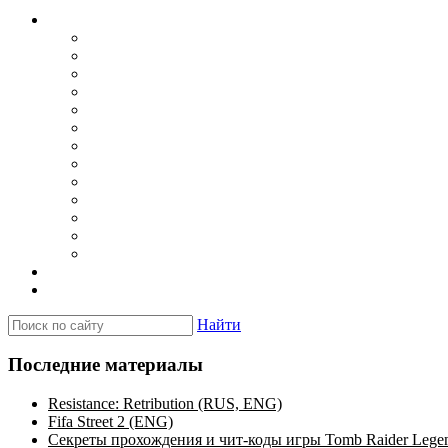
Каталог
Игры для PSP
Minis игры
Homebrew игры
Эмуляторы PSP для Windows
Эмуляторы PSP для Android
Эмуляторы PSP для iOS/MacOS
Программы для PC
Прошивки
Плагины
Темы
Обои
Эмуляторы для PSP
Программы для PSP
Новости и обзоры
Вопросы и ответы
Найти
Последние материалы
Resistance: Retribution (RUS, ENG)
Fifa Street 2 (ENG)
Секреты прохождения и чит-коды игры Tomb Raider Lege