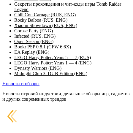
Секреты прохождения и чит-коды игры Tomb Raider
Legend
Chili Con Carnage (RUS, ENG)
Rocky Balboa (RUS, ENG)
Xiaolin Showdown (RUS, ENG)
Corpse Party (ENG)
Infected (RUS, ENG)
Open Season (ENG)
Bookr PSP 0.8.1 (CFW 6.6X)
EA Replay (ENG)
LEGO Harry Potter: Years 5 — 7 (RUS)
LEGO Harry Potter: Years 1 — 4 (ENG)
Dynasty Warriors (ENG)
Midnight Club 3: DUB Edition (ENG)
Новости и обзоры
Новости игровой индустрии, детальные обзоры игр, гаджетов
и других современных трендов