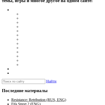
темы, игры и многое другое на одном сайте!
Каталог
Игры для PSP
Minis игры
Homebrew игры
Эмуляторы PSP для Windows
Эмуляторы PSP для Android
Эмуляторы PSP для iOS/MacOS
Программы для PC
Прошивки
Плагины
Темы
Обои
Эмуляторы для PSP
Программы для PSP
Новости и обзоры
Вопросы и ответы
Найти
Последние материалы
Resistance: Retribution (RUS, ENG)
Fifa Street 2 (ENG)