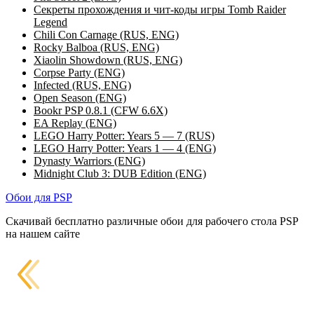
Секреты прохождения и чит-коды игры Tomb Raider
Legend
Chili Con Carnage (RUS, ENG)
Rocky Balboa (RUS, ENG)
Xiaolin Showdown (RUS, ENG)
Corpse Party (ENG)
Infected (RUS, ENG)
Open Season (ENG)
Bookr PSP 0.8.1 (CFW 6.6X)
EA Replay (ENG)
LEGO Harry Potter: Years 5 — 7 (RUS)
LEGO Harry Potter: Years 1 — 4 (ENG)
Dynasty Warriors (ENG)
Midnight Club 3: DUB Edition (ENG)
Обои для PSP
Скачивай бесплатно различные обои для рабочего стола PSP
на нашем сайте