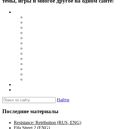
темы, игры и многое другое на одном сайте!
Каталог
Игры для PSP
Minis игры
Homebrew игры
Эмуляторы PSP для Windows
Эмуляторы PSP для Android
Эмуляторы PSP для iOS/MacOS
Программы для PC
Прошивки
Плагины
Темы
Обои
Эмуляторы для PSP
Программы для PSP
Новости и обзоры
Вопросы и ответы
Найти
Последние материалы
Resistance: Retribution (RUS, ENG)
Fifa Street 2 (ENG)