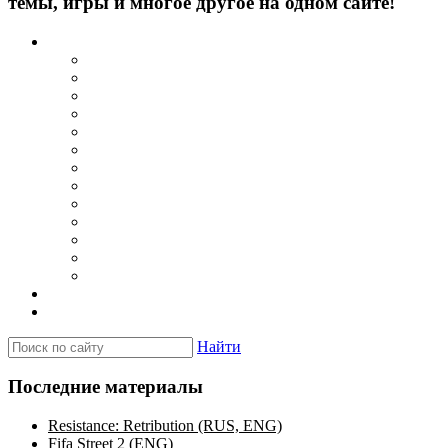
темы, игры и многое другое на одном сайте!
Каталог
Игры для PSP
Minis игры
Homebrew игры
Эмуляторы PSP для Windows
Эмуляторы PSP для Android
Эмуляторы PSP для iOS/MacOS
Программы для PC
Прошивки
Плагины
Темы
Обои
Эмуляторы для PSP
Программы для PSP
Новости и обзоры
Вопросы и ответы
Найти
Последние материалы
Resistance: Retribution (RUS, ENG)
Fifa Street 2 (ENG)