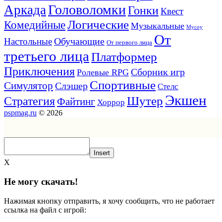
Головоломки
Аркада
Гонки
Квест
Логические
Комедийные
Музыкальные
Мусоу
От
Обучающие
Настольные
От первого лица
третьего лица
Платформер
Приключения
Сборник игр
Ролевые RPG
Спортивные
Симулятор
Слэшер
Стелс
Экшен
Шутер
Стратегия
Файтинг
Хоррор
pspmag.ru
© 2026
Insert
X
Не могу скачать!
Нажимая кнопку отправить, я хочу сообщить, что не работает
ссылка на файл с игрой: