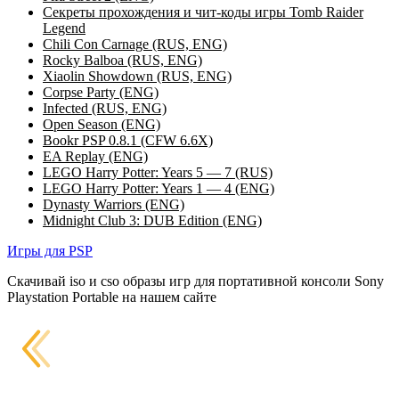
Секреты прохождения и чит-коды игры Tomb Raider
Legend
Chili Con Carnage (RUS, ENG)
Rocky Balboa (RUS, ENG)
Xiaolin Showdown (RUS, ENG)
Corpse Party (ENG)
Infected (RUS, ENG)
Open Season (ENG)
Bookr PSP 0.8.1 (CFW 6.6X)
EA Replay (ENG)
LEGO Harry Potter: Years 5 — 7 (RUS)
LEGO Harry Potter: Years 1 — 4 (ENG)
Dynasty Warriors (ENG)
Midnight Club 3: DUB Edition (ENG)
Игры для PSP
Скачивай iso и cso образы игр для портативной консоли Sony
Playstation Portable на нашем сайте